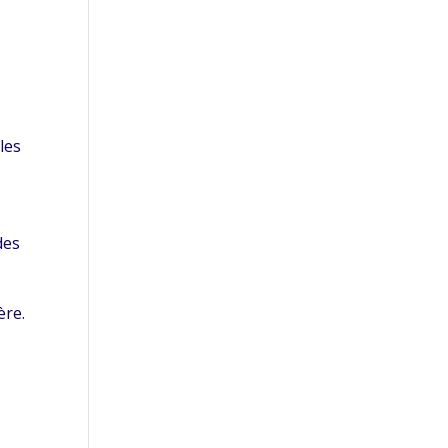
les
des
ère.