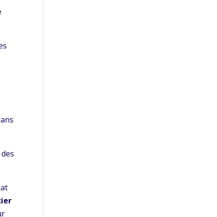
e
es
dans
 des
nat
cier
ur