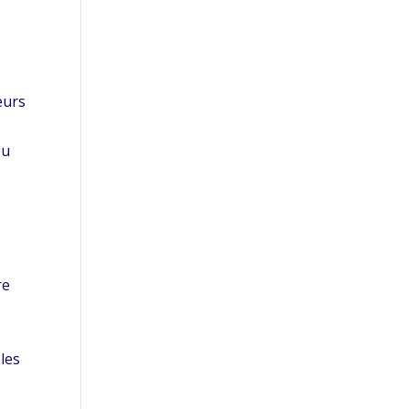
eurs
ou
re
les