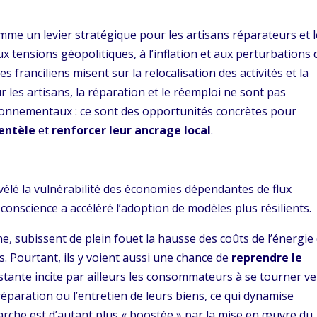
omme un levier stratégique pour les artisans réparateurs et 
ux tensions géopolitiques, à l’inflation et aux perturbations 
s franciliens misent sur la relocalisation des activités et la
r les artisans, la réparation et le réemploi ne sont pas
onnementaux : ce sont des opportunités concrètes pour
ientèle
et
renforcer leur ancrage local
.
évélé la vulnérabilité des économies dépendantes de flux
 conscience a accéléré l’adoption de modèles plus résilients.
e, subissent de plein fouet la hausse des coûts de l’énergie 
 Pourtant, ils y voient aussi une chance de
reprendre le
rsistante incite par ailleurs les consommateurs à se tourner ve
éparation ou l’entretien de leurs biens, ce qui dynamise
marche est d’autant plus « boostée » par la mise en œuvre du