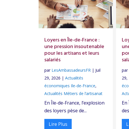
Loyers en Île-de-France :
Loy
une pression insoutenable
un
pour les artisans et leurs
pou
salariés
sal
par
LesAmbassadeursFR
|
Juil
pa
29, 2026
|
Actualités
29,
économiques Ile-de-France
,
éco
Actualités Métiers de l’artisanat
Actu
En Île-de-France, l’explosion
En 
des loyers pèse de...
des
Lire Plus
L