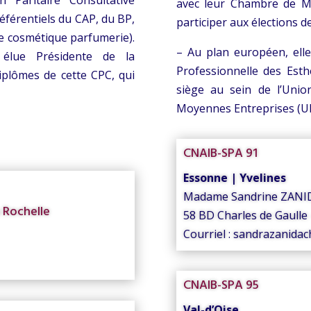
Paritaire Consultative
avec leur Chambre de Mét
référentiels du CAP, du BP,
participer aux élections d
e cosmétique parfumerie).
– Au plan européen, ell
lue Présidente de la
Professionnelle des Esth
iplômes de cette CPC, qui
siège au sein de l’Unio
Moyennes Entreprises (U
CNAIB-SPA 91
Essonne | Yvelines
Madame Sandrine ZANID
 Rochelle
58 BD Charles de Gaull
Courriel : sandrazanidac
CNAIB-SPA 95
Val-d’Oise