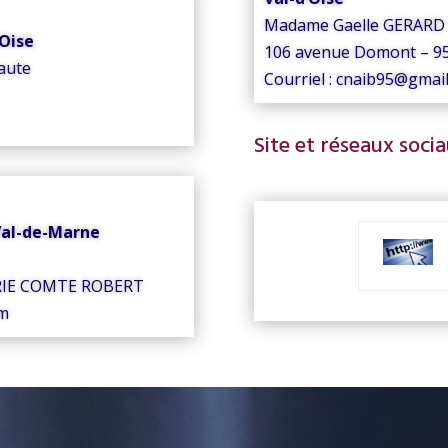
Madame Gaelle GERARD
eOise
106 avenue Domont –
aute
Courriel : cnaib95@gmai
Site et réseaux soci
 Val-de-Marne
 BRIE COMTE ROBERT
om