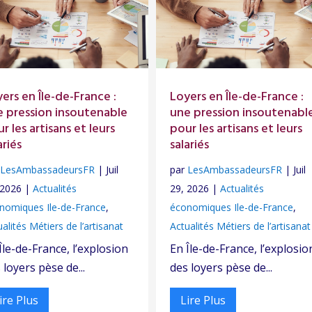
ers en Île-de-France :
Loyers en Île-de-France :
e pression insoutenable
une pression insoutenabl
r les artisans et leurs
pour les artisans et leurs
ariés
salariés
r
LesAmbassadeursFR
|
Juil
par
LesAmbassadeursFR
|
Juil
 2026
|
Actualités
29, 2026
|
Actualités
nomiques Ile-de-France
,
économiques Ile-de-France
,
alités Métiers de l’artisanat
Actualités Métiers de l’artisanat
Île-de-France, l’explosion
En Île-de-France, l’explosio
 loyers pèse de...
des loyers pèse de...
ire Plus
Lire Plus