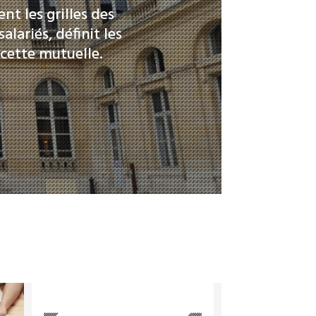
nt les grilles des
alariés, définit les
 cette mutuelle.